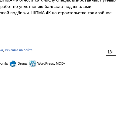
МА 4К относится к числу специализированных путевых
 работ по уплотнению балласта под шпалами
совой подбивки. ШПМА 4К на строительстве трамвайное… …
ка
,
Реклама на сайте
18+
omla,
Drupal,
WordPress, MODx.