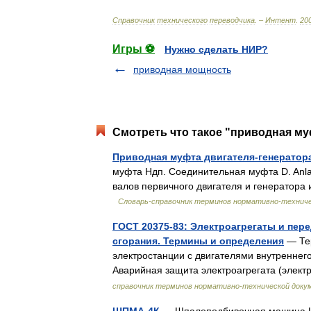
Справочник
технического
переводчика
. –
Интент
.
20
Игры ⚽
Нужно сделать НИР?
приводная мощность
Смотреть что такое "приводная му
Приводная муфта двигателя-генератор
муфта Ндп. Соединительная муфта D. Anlass
валов первичного двигателя и генератора 
Словарь-справочник терминов нормативно-технич
ГОСТ 20375-83: Электроагрегаты и пер
сгорания. Термины и определения
— Тер
электростанции с двигателями внутреннег
Аварийная защита электроагрегата (элек
справочник терминов нормативно-технической доку