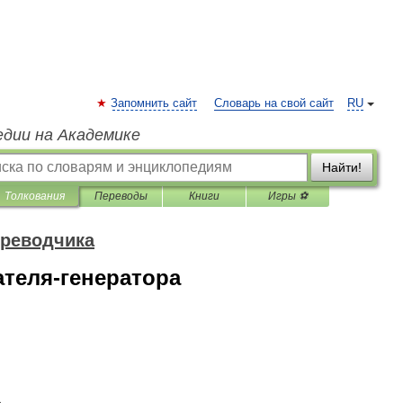
Запомнить сайт
Словарь на свой сайт
RU
едии на Академике
Найти!
Толкования
Переводы
Книги
Игры ⚽
ереводчика
теля-генератора