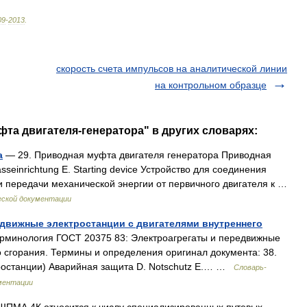
09
-
2013
.
скорость счета импульсов на аналитической линии
на контрольном образце
фта двигателя-генератора" в других словарях:
а
— 29. Приводная муфта двигателя генератора Приводная
einrichtung E. Starting device Устройство для соединения
и передачи механической энергии от первичного двигателя к …
еской документации
едвижные электростанции с двигателями внутреннего
минология ГОСТ 20375 83: Электроагрегаты и передвижные
о сгорания. Термины и определения оригинал документа: 38.
тростанции) Аварийная защита D. Notschutz E.… …
Словарь-
ментации