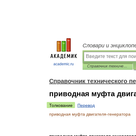
Словари и энциклоп
academic.ru
Справочник технического переводчика
Справочник технического п
приводная муфта двига
Толкование
Перевод
приводная
муфта
двигателя
-
генератора