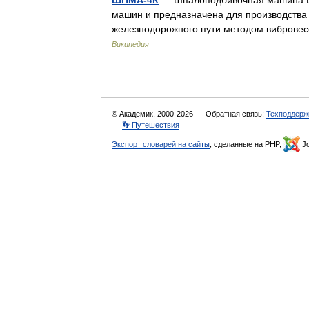
ШПМА-4К
— Шпалоподбивочная машина ШП
машин и предназначена для производства
железнодорожного пути методом виброве
Википедия
© Академик, 2000-2026
Обратная связь:
Техподдерж
👣 Путешествия
Экспорт словарей на сайты
, сделанные на PHP,
Jo