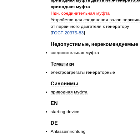
приводная
муфта
двигателя
-
генератор
приводная
муфта
Ндн
.
соединительная
муфта
Устройство
для
соединения
валов
первичн
от
первичного
двигателя
к
генератору
[
ГОСТ
20375
-
83
]
Недопустимые
,
нерекомендуемые
соединительная
муфта
Тематики
электроагрегаты
генераторные
Синонимы
приводная
муфта
EN
starting
device
DE
Anlasseinrichtung